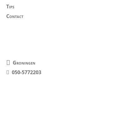
Tips
Contact
Contact Informatie
Groningen
050-5772203
Fotogallerij