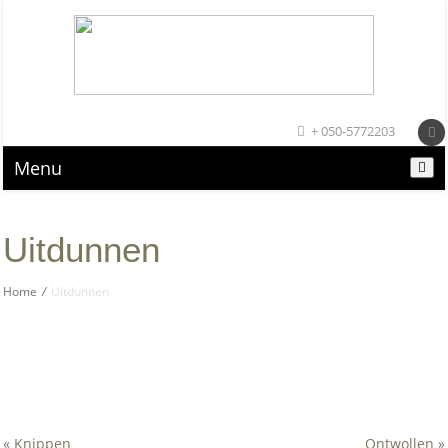
+ 050-5772203
Menu
Uitdunnen
Home
/
Uitdunnen
«
Knippen
Ontwollen
»